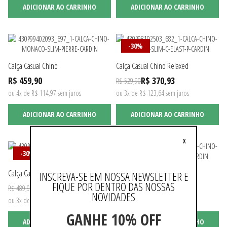
ADICIONAR AO CARRINHO
ADICIONAR AO CARRINHO
-30%
Calça Casual Chino
Calça Casual Chino Relaxed
R$ 459,90
R$ 370,93
R$ 529,90
ou 4x de R$ 114,97 sem juros
ou 3x de R$ 123,64 sem juros
ADICIONAR AO CARRINHO
ADICIONAR AO CARRINHO
X
-30%
-30%
Calça Casual Chino Relaxed
Calça Casual Chino Cargo
INSCREVA-SE EM NOSSA NEWSLETTER E
FIQUE POR DENTRO DAS NOSSAS
R$ 342,93
R$ 398,93
R$ 489,90
R$ 569,90
NOVIDADES
ou 3x de R$ 114,31 sem juros
ou 3x de R$ 132,97 sem juros
GANHE 10% OFF
ADICIONAR AO CARRINHO
ADICIONAR AO CARRINHO