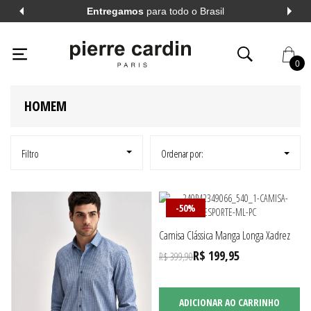
Entregamos
para todo o Brasil
PIERRECARDIN
HOMEM
PIERRE CARDIN
5
0
HOMEM
AL
VER TODOS
AL
VER TODOS
Filtro
Ordenar por:
A LONGA
VER TODOS
-50%
Camisa Clássica Manga Longa Xadrez
A CURTA
VER TODOS
R$ 199,95
R$ 399,90
ADICIONAR AO CARRINHO