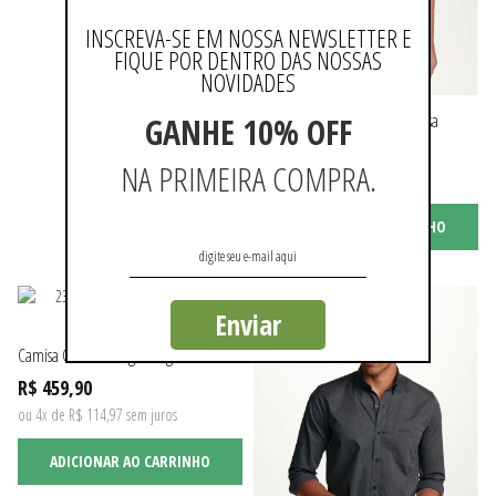
INSCREVA-SE EM NOSSA NEWSLETTER E
FIQUE POR DENTRO DAS NOSSAS
NOVIDADES
Camisa Casual Manga Longa Lisa
GANHE 10% OFF
R$ 459,90
NA PRIMEIRA COMPRA.
ou 4x de R$ 114,97 sem juros
ADICIONAR AO CARRINHO
Enviar
Camisa Casual Manga Longa Lisa
R$ 459,90
ou 4x de R$ 114,97 sem juros
ADICIONAR AO CARRINHO