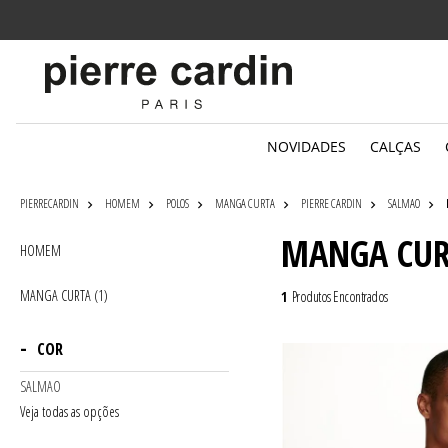
Parcelamento
em até 6x sem juros
NOVIDADES
CALÇAS
PIERRECARDIN
HOMEM
POLOS
MANGA CURTA
PIERRE CARDIN
SALMAO
MANGA CU
HOMEM
MANGA CURTA (1)
1
Produtos Encontrados
COR
SALMAO
Veja todas as opções