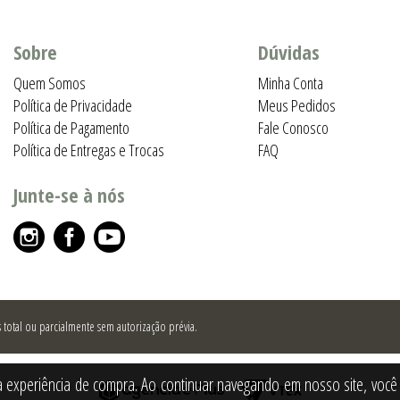
Sobre
Dúvidas
Quem Somos
Minha Conta
Política de Privacidade
Meus Pedidos
Política de Pagamento
Fale Conosco
Política de Entregas e Trocas
FAQ
Junte-se à nós
total ou parcialmente sem autorização prévia.
a experiência de compra. Ao continuar navegando em nosso site, você