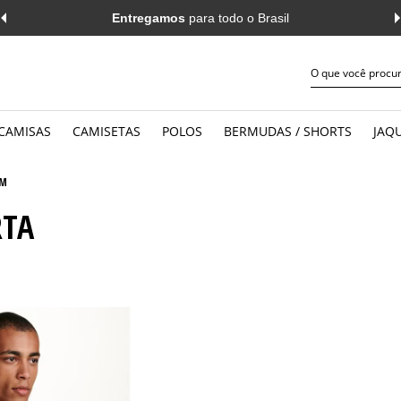
Entregamos
para todo o Brasil
CAMISAS
CAMISETAS
POLOS
BERMUDAS / SHORTS
JAQU
JEANS
WORK
MANGA CURTA
MANGA 
M
RTA
CASUAL
CASUAL
MANGA LONGA
MANGA 