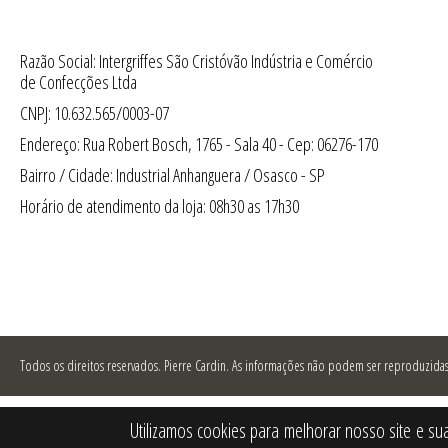
Razão Social: Intergriffes São Cristóvão Indústria e Comércio
de Confecções Ltda
CNPJ: 10.632.565/0003-07
Endereço: Rua Robert Bosch, 1765 - Sala 40 - Cep: 06276-170
Bairro / Cidade: Industrial Anhanguera / Osasco - SP
Horário de atendimento da loja: 08h30 as 17h30
Todos os direitos reservados.
Pierre Cardin. As informações não podem ser reproduzidas 
Utilizamos cookies para melhorar nosso site e su