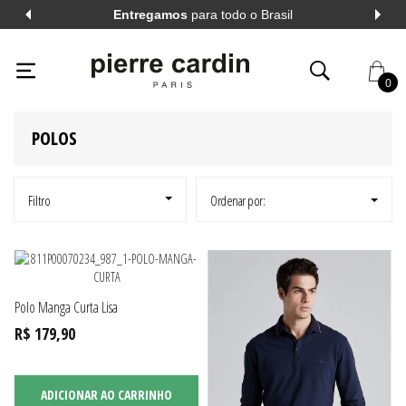
Entregamos
para todo o Brasil
PIERRECARDIN
HOMEM
POLOS
0
POLOS
AL
VER TODOS
AL
VER TODOS
Filtro
Ordenar por:
A LONGA
VER TODOS
Polo Manga Curta Lisa
A CURTA
VER TODOS
R$ 179,90
ADICIONAR AO CARRINHO