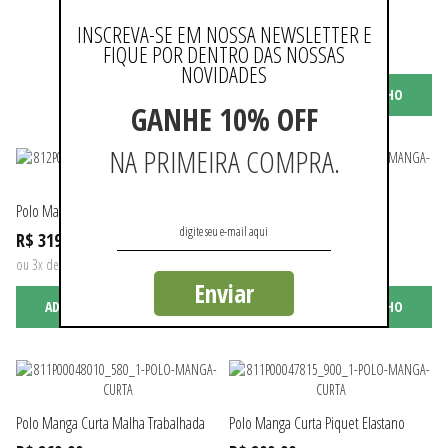
R$ 249,90
INSCREVA-SE EM NOSSA NEWSLETTER E
FIQUE POR DENTRO DAS NOSSAS
ou 2x de R$ 124,95 sem juros
NOVIDADES
ADICIONAR AO CARRINHO
GANHE 10% OFF
NA PRIMEIRA COMPRA.
Polo Manga Curta Listrada
Polo Manga Curta Piquet
R$ 319,90
R$ 259,90
ou 3x de R$ 106,63 sem juros
ou 2x de R$ 129,95 sem juros
Enviar
ADICIONAR AO CARRINHO
ADICIONAR AO CARRINHO
Polo Manga Curta Malha Trabalhada
Polo Manga Curta Piquet Elastano