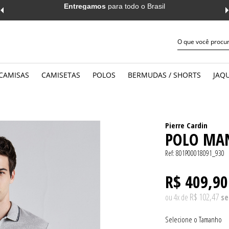
Entregamos
para todo o Brasil
CAMISAS
CAMISETAS
POLOS
BERMUDAS / SHORTS
JAQU
JEANS
WORK
MANGA CURTA
MANGA 
CASUAL
CASUAL
MANGA LONGA
MANGA 
Pierre Cardin
POLO MAN
Ref:
801P00018091_930
R$ 409,90
R$ 102,47
ou
4
x
de
Tamanho