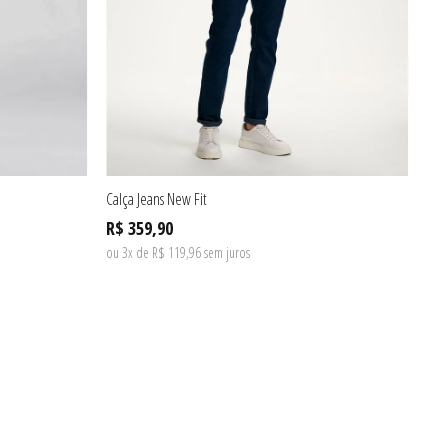
Calça Jeans New Fit
Pol
R$ 359,90
R$
ou 3x de R$ 119,96 sem juros
ou 4