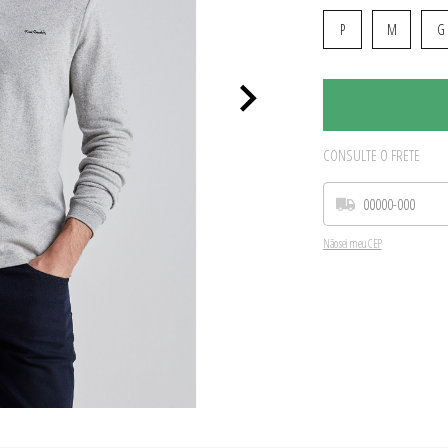
P
M
G
CONSULTE O FRETE
Não sei meu CEP