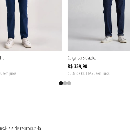
Fit
Calça Jeans Clássica
R$ 359,90
6 sem juros
ou 3x de R$ 119,96 sem juros
nsá-la e de reproduzi-la.