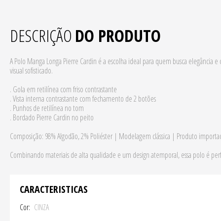
DESCRIÇÃO
DO PRODUTO
A Polo Manga Longa Pierre Cardin é a escolha ideal para quem busca elegância 
visual sofisticado.
. Gola em retilínea com friso contrastante
. Vista interna contrastante com fechamento de 2 botões
. Punhos de retilínea no tom
. Bordado Pierre Cardin no peito
Composição: 98% Algodão, 2% Poliéster | Modelagem clássica | Produto importa
Combinando materiais de alta qualidade e um design atemporal, essa polo é perf
CARACTERISTICAS
Cor
CINZA