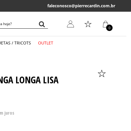
Primeira troca grátis*
em até 30 dias
P
faleconosco@pierrecardin.com.br
0
ETAS / TRICOTS
OUTLET
LONGA
CURTA
GA LONGA LISA