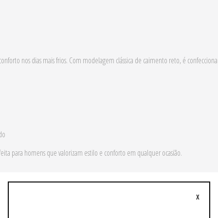
e conforto nos dias mais frios. Com modelagem clássica de caimento reto, é confec
do
eita para homens que valorizam estilo e conforto em qualquer ocasião.
X